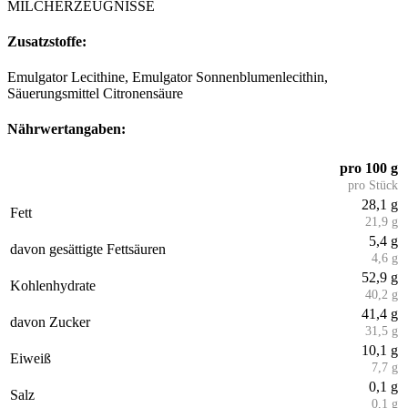
MILCHERZEUGNISSE
Zusatzstoffe:
Emulgator Lecithine, Emulgator Sonnenblumenlecithin,
Säuerungsmittel Citronensäure
Nährwertangaben:
pro 100 g
pro Stück
28,1 g
Fett
21,9 g
5,4 g
davon gesättigte Fettsäuren
4,6 g
52,9 g
Kohlenhydrate
40,2 g
41,4 g
davon Zucker
31,5 g
10,1 g
Eiweiß
7,7 g
0,1 g
Salz
0,1 g