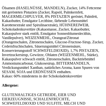
Ölsamen (HASELNÜSSE, MANDELN), Zucker, 14% Fettcreme
mit gerösteten Pistazien (Zucker, Rapsöl, Palmkernfett,
MAGERMILCHPULVER, 8% PISTAZIEN geröstet, Palmfett,
Kakaobutter, Emulgator Lecithine, färbende Lebensmittel
Karottenextrakt und Spirulinaextrakt), HÜHNEREIWEIß,
Schokoladenkuvertüre (Kakaomasse, Zucker, Kakaobutter,
Kakaopulver stark entölt, Emulgator Sonnenblumenlecithin,
Vanillepulver), WEIZENMEHL, Orangeat/Zitronat
(Orangenschalen, Zitronenschalen, Glucose-Fructose-Sirup, Zucker,
Cedernfruchtschalen, Säuerungsmittel Citronensäure,
Konservierungsstoff SCHWEFELDIOXID), 1,7% PISTAZIEN,
Invertzuckersirup, Gewürze, Oblaten (WEIZENMEHL, Stärke),
Kakaopulver schwach entölt, Zitronenschalen, Backtriebmittel
Ammoniumcarbonat, Glukosesirup, BITTERMANDELN,
Verdickungsmittel Xanthan, natürliches Aroma, kann Spuren von
SESAM, SOJA und ERDNÜSSEN enthalten.
Kakao: 60% mindestens in der Schokoladenkuvertüre
Allergene:
GLUTENHALTIGES GETREIDE, EIER UND
EIERZEUGNISSE, SCHALENFRÜCHTE,
SCHWEFELDIOXID UND SULFITE, MILCH UND