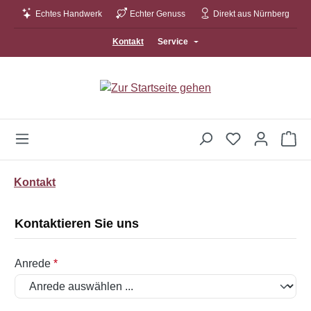
Echtes Handwerk
Echter Genuss
Direkt aus Nürnberg
Zum Hauptinhalt springen
Kontakt
Service
Wa
Kontakt
Kontaktieren Sie uns
Anrede
*