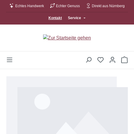
Echtes Handwerk
Echter Genuss
Direkt aus Nürnberg
Zum Hauptinhalt springen
Kontakt
Service
Wa
Bildergalerie überspringen