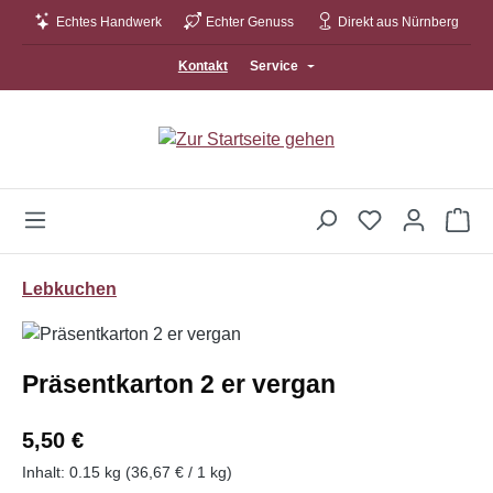
Echtes Handwerk
Echter Genuss
Direkt aus Nürnberg
Zum Hauptinhalt springen
Kontakt
Service
Wa
Lebkuchen
Bildergalerie überspringen
Präsentkarton 2 er vergan
Regulärer Preis:
5,50 €
Inhalt:
0.15 kg
(36,67 € / 1 kg)