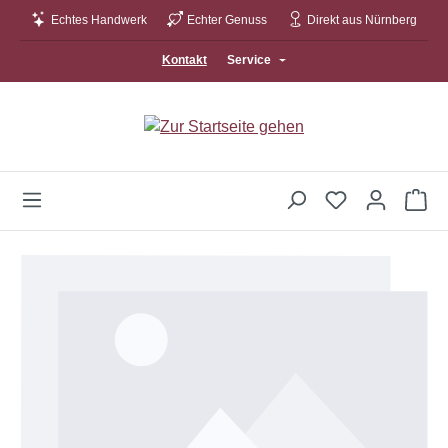
Echtes Handwerk
Echter Genuss
Direkt aus Nürnberg
Zum Hauptinhalt springen
Kontakt
Service
Wa
Bildergalerie überspringen